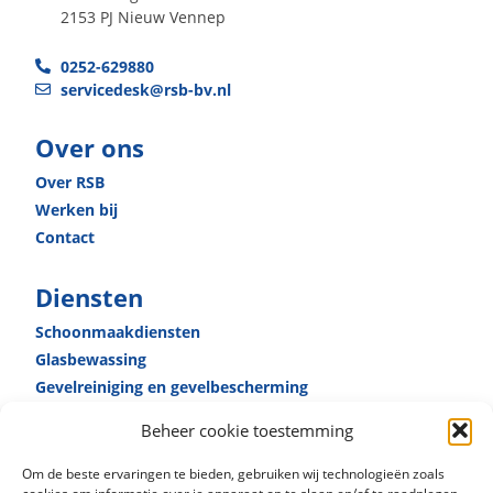
2153 PJ Nieuw Vennep
0252-629880
servicedesk@rsb-bv.nl
Over ons
Over RSB
Werken bij
Contact
Diensten
Schoonmaak­diensten
Glas­bewassing
Gevelreiniging en gevel­bescherming
Receptie­diensten
Beheer cookie toestemming
Huismeester­diensten
Specialistische reiniging
Om de beste ervaringen te bieden, gebruiken wij technologieën zoals