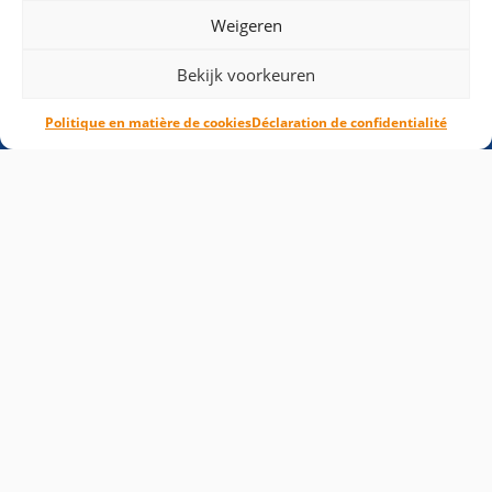
Weigeren
© 2021 RSB Facility Services |
Déclaration de confidentialité
|
Bekijk voorkeuren
Politique en matière de cookies
Politique en matière de cookies
Déclaration de confidentialité