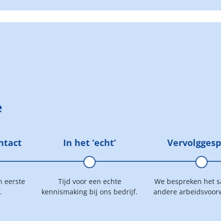
e
ntact
In het ‘echt’
Vervolgges
n eerste
Tijd voor een echte
We bespreken het sa
.
kennismaking bij ons bedrijf.
andere arbeidsvoor