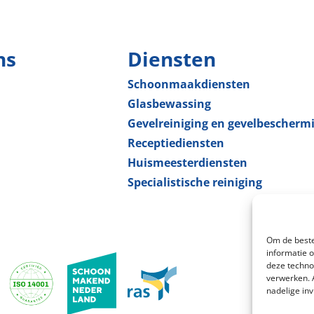
ns
Diensten
Schoonmaak­diensten
Glas­bewassing
Gevelreiniging en gevel­bescherm
Receptie­diensten
Huismeester­diensten
Specialistische reiniging
Om de beste
informatie 
deze techno
verwerken. 
nadelige in