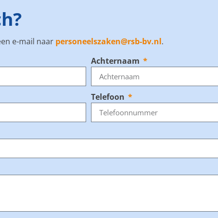
ch?
 een e-mail naar
personeelszaken@rsb-bv.nl
.
Achternaam
Telefoon