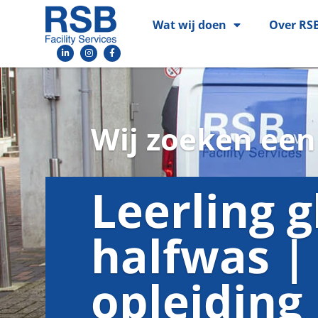
Wat wij doen
Over RS
Wij zoeken een
Leerling 
halfwas |
opleiding