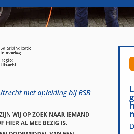
Salarisindicatie:
in overleg
Regio:
Utrecht
L
Utrecht met opleiding bij RSB
g
h
m
ZIJN WIJ OP ZOEK NAAR IEMAND
HIER AL MEE BEZIG IS.
D
ELPEN DOORMIDDEL VAN EEN