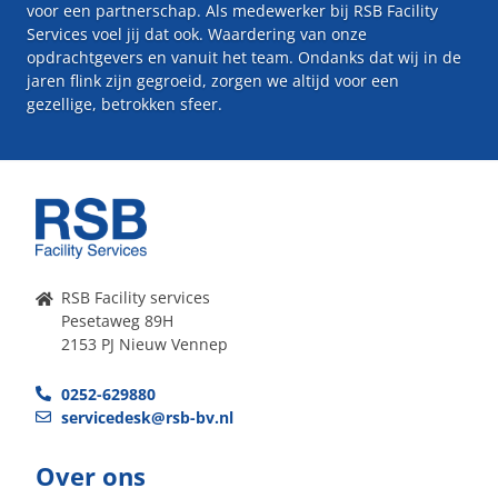
voor een partnerschap. Als medewerker bij RSB Facility
Services voel jij dat ook. Waardering van onze
opdrachtgevers en vanuit het team. Ondanks dat wij in de
jaren flink zijn gegroeid, zorgen we altijd voor een
gezellige, betrokken sfeer.
RSB Facility services
Pesetaweg 89H
2153 PJ Nieuw Vennep
0252-629880
servicedesk@rsb-bv.nl
Over ons