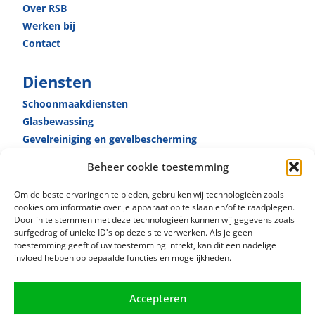
Over RSB
Werken bij
Contact
Diensten
Schoonmaak­diensten
Glas­bewassing
Gevelreiniging en gevel­bescherming
Receptie­diensten
Beheer cookie toestemming
Huismeester­diensten
Specialistische reiniging
Om de beste ervaringen te bieden, gebruiken wij technologieën zoals
cookies om informatie over je apparaat op te slaan en/of te raadplegen.
Door in te stemmen met deze technologieën kunnen wij gegevens zoals
surfgedrag of unieke ID's op deze site verwerken. Als je geen
toestemming geeft of uw toestemming intrekt, kan dit een nadelige
invloed hebben op bepaalde functies en mogelijkheden.
Accepteren