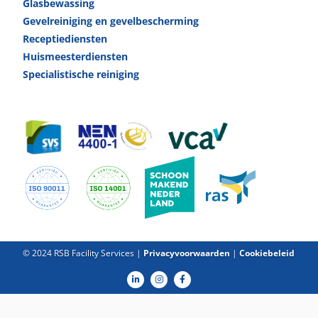
Glas­bewassing
Gevelreiniging en gevel­bescherming
Receptie­diensten
Huismeester­diensten
Specialistische reiniging
© 2024 RSB Facility Services |
Privacyvoorwaarden
|
Cookiebeleid